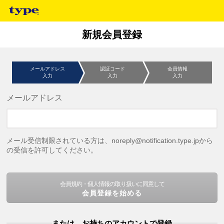
新規会員登録
メールアドレス
認証コード
会員情報
入力
入力
入力
メールアドレス
メール受信制限されている方は、noreply@notification.type.jpから
の受信を許可してください。
会員規約・個人情報の取り扱いに同意して
会員登録を始める
または、お持ちのアカウントで登録