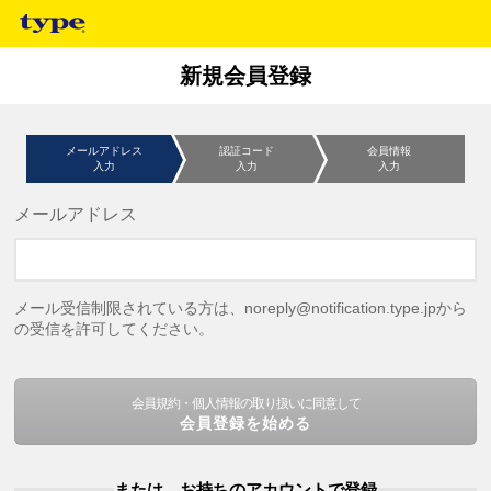
新規会員登録
メールアドレス
認証コード
会員情報
入力
入力
入力
メールアドレス
メール受信制限されている方は、noreply@notification.type.jpから
の受信を許可してください。
会員規約・個人情報の取り扱いに同意して
会員登録を始める
または、お持ちのアカウントで登録