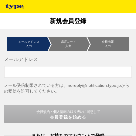
新規会員登録
メールアドレス
認証コード
会員情報
入力
入力
入力
メールアドレス
メール受信制限されている方は、noreply@notification.type.jpから
の受信を許可してください。
会員規約・個人情報の取り扱いに同意して
会員登録を始める
または、お持ちのアカウントで登録