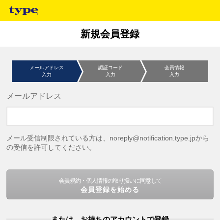
新規会員登録
メールアドレス
認証コード
会員情報
入力
入力
入力
メールアドレス
メール受信制限されている方は、noreply@notification.type.jpから
の受信を許可してください。
会員規約・個人情報の取り扱いに同意して
会員登録を始める
または、お持ちのアカウントで登録