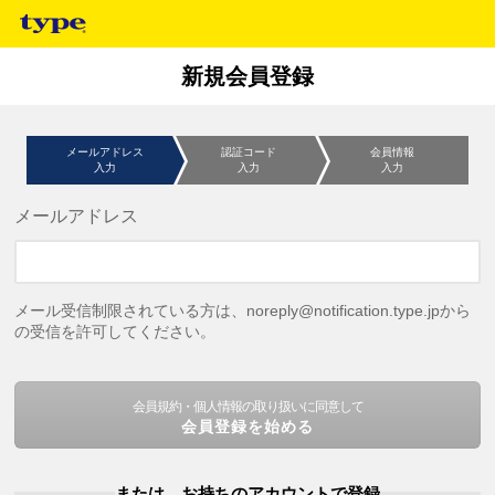
新規会員登録
メールアドレス
認証コード
会員情報
入力
入力
入力
メールアドレス
メール受信制限されている方は、noreply@notification.type.jpから
の受信を許可してください。
会員規約・個人情報の取り扱いに同意して
会員登録を始める
または、お持ちのアカウントで登録