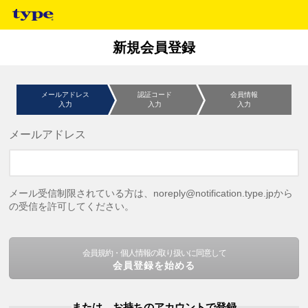
新規会員登録
メールアドレス
認証コード
会員情報
入力
入力
入力
メールアドレス
メール受信制限されている方は、noreply@notification.type.jpから
の受信を許可してください。
会員規約・個人情報の取り扱いに同意して
会員登録を始める
または、お持ちのアカウントで登録