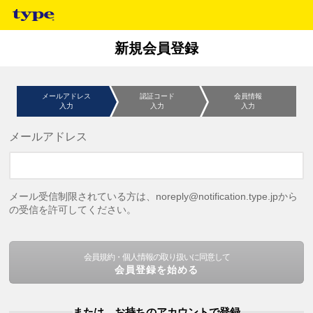
新規会員登録
メールアドレス
認証コード
会員情報
入力
入力
入力
メールアドレス
メール受信制限されている方は、noreply@notification.type.jpから
の受信を許可してください。
会員規約・個人情報の取り扱いに同意して
会員登録を始める
または、お持ちのアカウントで登録