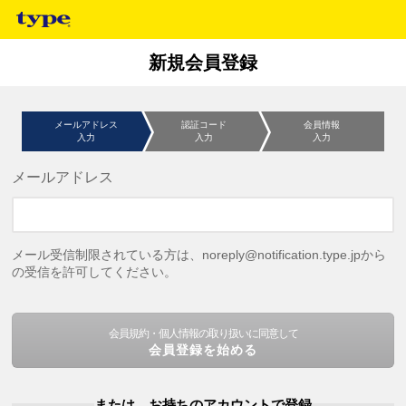
新規会員登録
メールアドレス
認証コード
会員情報
入力
入力
入力
メールアドレス
メール受信制限されている方は、noreply@notification.type.jpから
の受信を許可してください。
会員規約・個人情報の取り扱いに同意して
会員登録を始める
または、お持ちのアカウントで登録