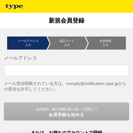
新規会員登録
メールアドレス
認証コード
会員情報
入力
入力
入力
メールアドレス
メール受信制限されている方は、noreply@notification.type.jpから
の受信を許可してください。
会員規約・個人情報の取り扱いに同意して
会員登録を始める
または、お持ちのアカウントで登録