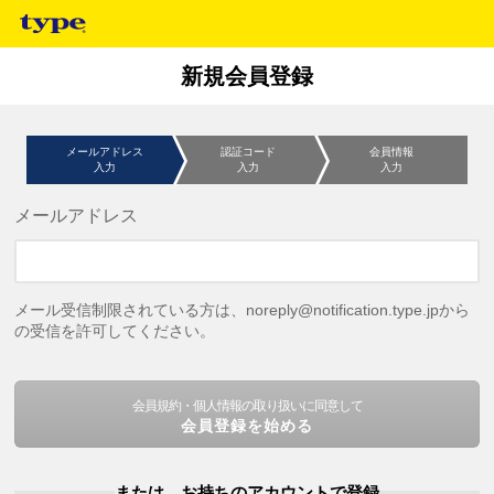
新規会員登録
メールアドレス
認証コード
会員情報
入力
入力
入力
メールアドレス
メール受信制限されている方は、noreply@notification.type.jpから
の受信を許可してください。
会員規約・個人情報の取り扱いに同意して
会員登録を始める
または、お持ちのアカウントで登録