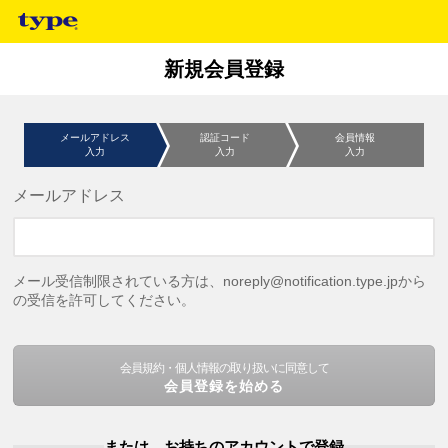
新規会員登録
メールアドレス
認証コード
会員情報
入力
入力
入力
メールアドレス
メール受信制限されている方は、noreply@notification.type.jpから
の受信を許可してください。
会員規約・個人情報の取り扱いに同意して
会員登録を始める
または、お持ちのアカウントで登録