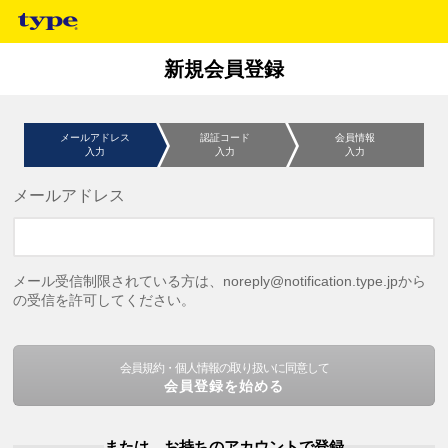
新規会員登録
メールアドレス
認証コード
会員情報
入力
入力
入力
メールアドレス
メール受信制限されている方は、noreply@notification.type.jpから
の受信を許可してください。
会員規約・個人情報の取り扱いに同意して
会員登録を始める
または、お持ちのアカウントで登録