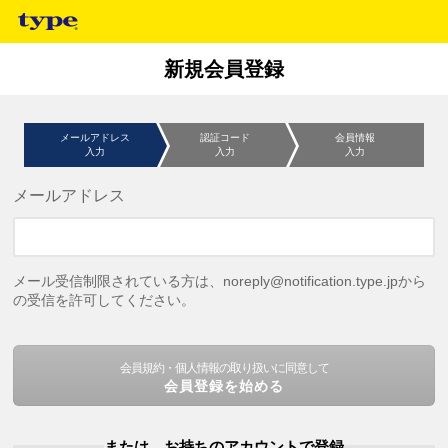
新規会員登録
メールアドレス
認証コード
会員情報
入力
入力
入力
メールアドレス
メール受信制限されている方は、noreply@notification.type.jpから
の受信を許可してください。
会員規約・個人情報の取り扱いに同意して
会員登録を始める
または、お持ちのアカウントで登録