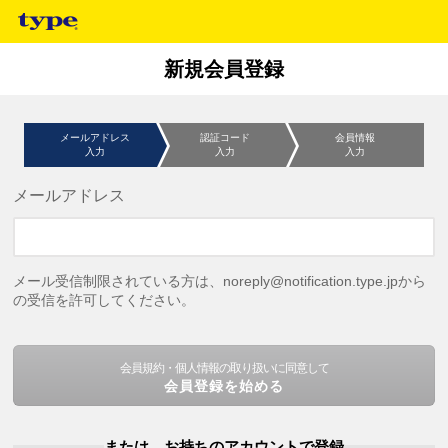
新規会員登録
メールアドレス
認証コード
会員情報
入力
入力
入力
メールアドレス
メール受信制限されている方は、noreply@notification.type.jpから
の受信を許可してください。
会員規約・個人情報の取り扱いに同意して
会員登録を始める
または、お持ちのアカウントで登録