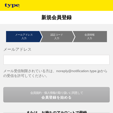
新規会員登録
メールアドレス
認証コード
会員情報
入力
入力
入力
メールアドレス
メール受信制限されている方は、noreply@notification.type.jpから
の受信を許可してください。
会員規約・個人情報の取り扱いに同意して
会員登録を始める
または、お持ちのアカウントで登録