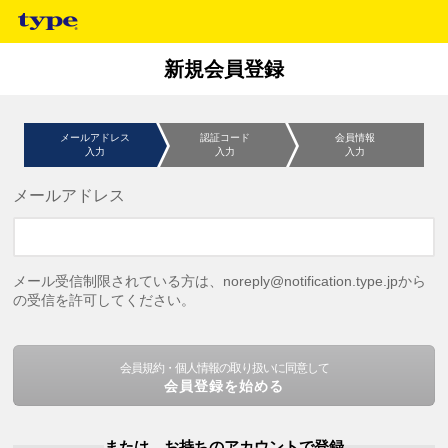
新規会員登録
メールアドレス
認証コード
会員情報
入力
入力
入力
メールアドレス
メール受信制限されている方は、noreply@notification.type.jpから
の受信を許可してください。
会員規約・個人情報の取り扱いに同意して
会員登録を始める
または、お持ちのアカウントで登録