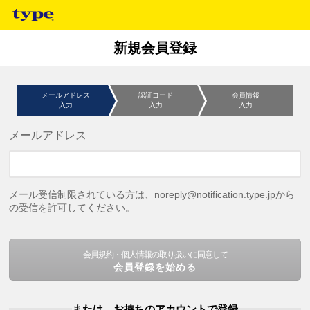
新規会員登録
メールアドレス
認証コード
会員情報
入力
入力
入力
メールアドレス
メール受信制限されている方は、noreply@notification.type.jpから
の受信を許可してください。
会員規約・個人情報の取り扱いに同意して
会員登録を始める
または、お持ちのアカウントで登録