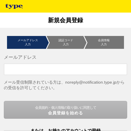
新規会員登録
メールアドレス
認証コード
会員情報
入力
入力
入力
メールアドレス
メール受信制限されている方は、noreply@notification.type.jpから
の受信を許可してください。
会員規約・個人情報の取り扱いに同意して
会員登録を始める
または、お持ちのアカウントで登録