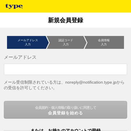
新規会員登録
メールアドレス
認証コード
会員情報
入力
入力
入力
メールアドレス
メール受信制限されている方は、noreply@notification.type.jpから
の受信を許可してください。
会員規約・個人情報の取り扱いに同意して
会員登録を始める
または、お持ちのアカウントで登録