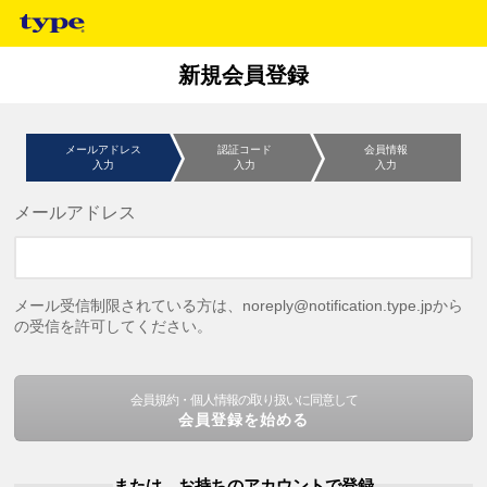
新規会員登録
メールアドレス
認証コード
会員情報
入力
入力
入力
メールアドレス
メール受信制限されている方は、noreply@notification.type.jpから
の受信を許可してください。
会員規約・個人情報の取り扱いに同意して
会員登録を始める
または、お持ちのアカウントで登録