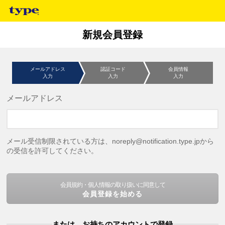
新規会員登録
メールアドレス
認証コード
会員情報
入力
入力
入力
メールアドレス
メール受信制限されている方は、noreply@notification.type.jpから
の受信を許可してください。
会員規約・個人情報の取り扱いに同意して
会員登録を始める
または、お持ちのアカウントで登録