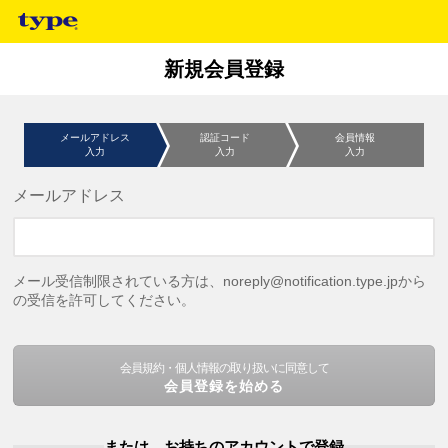
新規会員登録
メールアドレス
認証コード
会員情報
入力
入力
入力
メールアドレス
メール受信制限されている方は、noreply@notification.type.jpから
の受信を許可してください。
会員規約・個人情報の取り扱いに同意して
会員登録を始める
または、お持ちのアカウントで登録