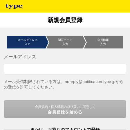
新規会員登録
メールアドレス
認証コード
会員情報
入力
入力
入力
メールアドレス
メール受信制限されている方は、noreply@notification.type.jpから
の受信を許可してください。
会員規約・個人情報の取り扱いに同意して
会員登録を始める
または、お持ちのアカウントで登録