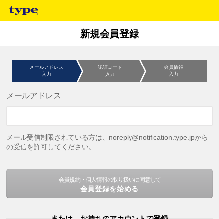
新規会員登録
メールアドレス
認証コード
会員情報
入力
入力
入力
メールアドレス
メール受信制限されている方は、noreply@notification.type.jpから
の受信を許可してください。
会員規約・個人情報の取り扱いに同意して
会員登録を始める
または、お持ちのアカウントで登録