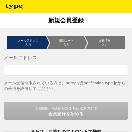
新規会員登録
メールアドレス
認証コード
会員情報
入力
入力
入力
メールアドレス
メール受信制限されている方は、noreply@notification.type.jpから
の受信を許可してください。
会員規約・個人情報の取り扱いに同意して
会員登録を始める
または、お持ちのアカウントで登録