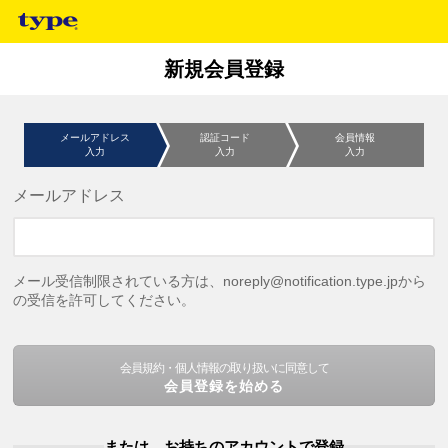
新規会員登録
メールアドレス
認証コード
会員情報
入力
入力
入力
メールアドレス
メール受信制限されている方は、noreply@notification.type.jpから
の受信を許可してください。
会員規約・個人情報の取り扱いに同意して
会員登録を始める
または、お持ちのアカウントで登録