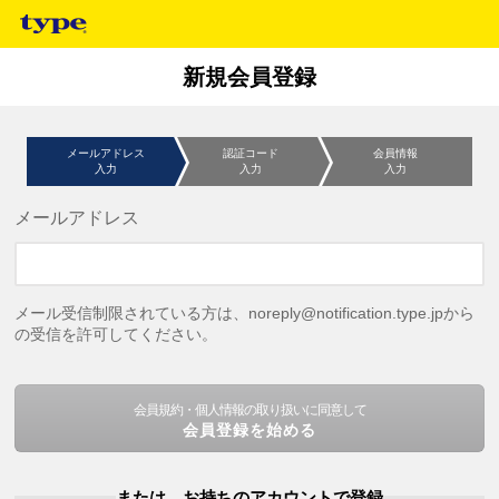
新規会員登録
メールアドレス
認証コード
会員情報
入力
入力
入力
メールアドレス
メール受信制限されている方は、noreply@notification.type.jpから
の受信を許可してください。
会員規約・個人情報の取り扱いに同意して
会員登録を始める
または、お持ちのアカウントで登録