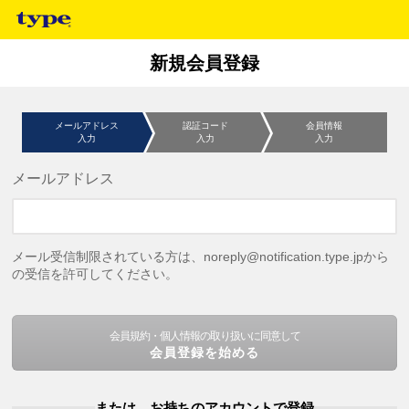
新規会員登録
メールアドレス
認証コード
会員情報
入力
入力
入力
メールアドレス
メール受信制限されている方は、noreply@notification.type.jpから
の受信を許可してください。
会員規約・個人情報の取り扱いに同意して
会員登録を始める
または、お持ちのアカウントで登録