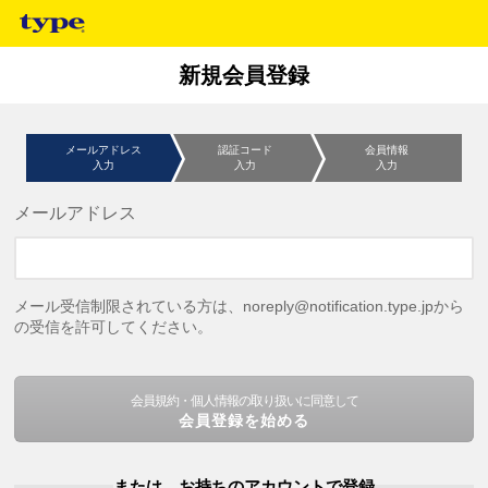
新規会員登録
メールアドレス
認証コード
会員情報
入力
入力
入力
メールアドレス
メール受信制限されている方は、noreply@notification.type.jpから
の受信を許可してください。
会員規約・個人情報の取り扱いに同意して
会員登録を始める
または、お持ちのアカウントで登録