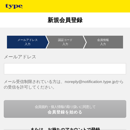
新規会員登録
メールアドレス
認証コード
会員情報
入力
入力
入力
メールアドレス
メール受信制限されている方は、noreply@notification.type.jpから
の受信を許可してください。
会員規約・個人情報の取り扱いに同意して
会員登録を始める
または、お持ちのアカウントで登録