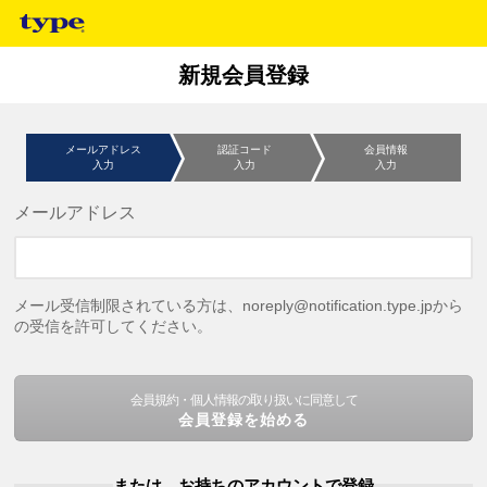
新規会員登録
メールアドレス
認証コード
会員情報
入力
入力
入力
メールアドレス
メール受信制限されている方は、noreply@notification.type.jpから
の受信を許可してください。
会員規約・個人情報の取り扱いに同意して
会員登録を始める
または、お持ちのアカウントで登録