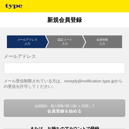
新規会員登録
メールアドレス
認証コード
会員情報
入力
入力
入力
メールアドレス
メール受信制限されている方は、noreply@notification.type.jpから
の受信を許可してください。
会員規約・個人情報の取り扱いに同意して
会員登録を始める
または、お持ちのアカウントで登録