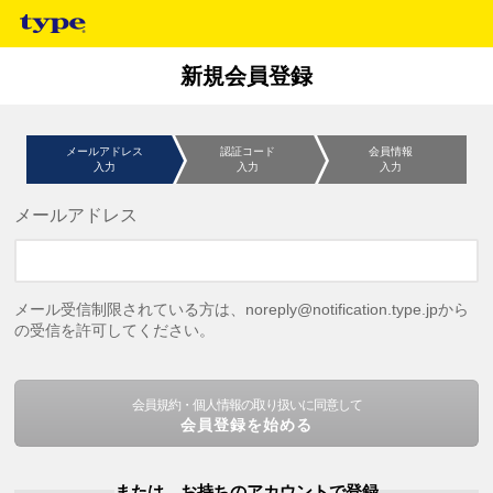
新規会員登録
メールアドレス
認証コード
会員情報
入力
入力
入力
メールアドレス
メール受信制限されている方は、noreply@notification.type.jpから
の受信を許可してください。
会員規約・個人情報の取り扱いに同意して
会員登録を始める
または、お持ちのアカウントで登録