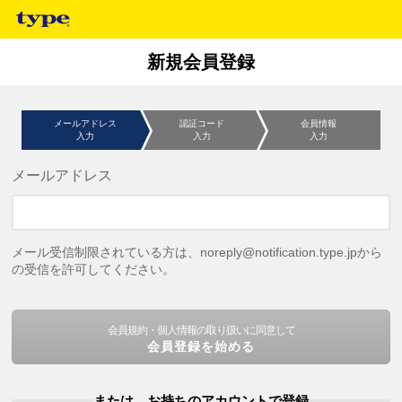
新規会員登録
メールアドレス
認証コード
会員情報
入力
入力
入力
メールアドレス
メール受信制限されている方は、noreply@notification.type.jpから
の受信を許可してください。
会員規約・個人情報の取り扱いに同意して
会員登録を始める
または、お持ちのアカウントで登録