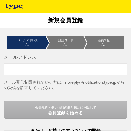
新規会員登録
メールアドレス
認証コード
会員情報
入力
入力
入力
メールアドレス
メール受信制限されている方は、noreply@notification.type.jpから
の受信を許可してください。
会員規約・個人情報の取り扱いに同意して
会員登録を始める
または、お持ちのアカウントで登録