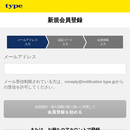
新規会員登録
メールアドレス
認証コード
会員情報
入力
入力
入力
メールアドレス
メール受信制限されている方は、noreply@notification.type.jpから
の受信を許可してください。
会員規約・個人情報の取り扱いに同意して
会員登録を始める
または、お持ちのアカウントで登録