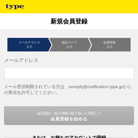
新規会員登録
メールアドレス
認証コード
会員情報
入力
入力
入力
メールアドレス
メール受信制限されている方は、noreply@notification.type.jpから
の受信を許可してください。
会員規約・個人情報の取り扱いに同意して
会員登録を始める
または、お持ちのアカウントで登録