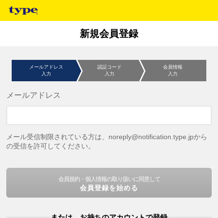
新規会員登録
メールアドレス
認証コード
会員情報
入力
入力
入力
メールアドレス
メール受信制限されている方は、noreply@notification.type.jpから
の受信を許可してください。
会員規約・個人情報の取り扱いに同意して
会員登録を始める
または、お持ちのアカウントで登録