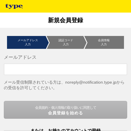
新規会員登録
メールアドレス
認証コード
会員情報
入力
入力
入力
メールアドレス
メール受信制限されている方は、noreply@notification.type.jpから
の受信を許可してください。
会員規約・個人情報の取り扱いに同意して
会員登録を始める
または、お持ちのアカウントで登録