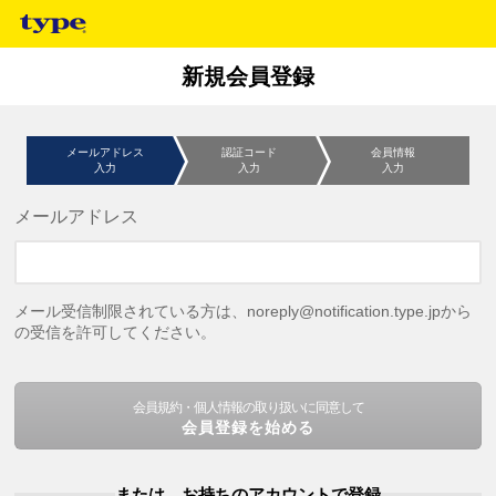
新規会員登録
メールアドレス
認証コード
会員情報
入力
入力
入力
メールアドレス
メール受信制限されている方は、noreply@notification.type.jpから
の受信を許可してください。
会員規約・個人情報の取り扱いに同意して
会員登録を始める
または、お持ちのアカウントで登録