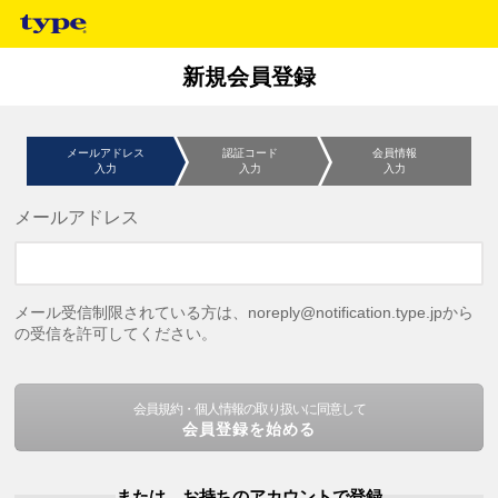
新規会員登録
メールアドレス
認証コード
会員情報
入力
入力
入力
メールアドレス
メール受信制限されている方は、noreply@notification.type.jpから
の受信を許可してください。
会員規約・個人情報の取り扱いに同意して
会員登録を始める
または、お持ちのアカウントで登録