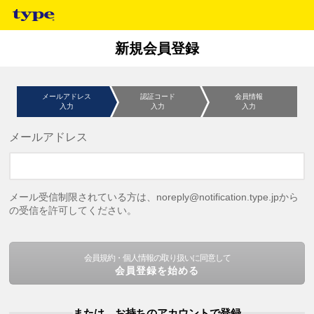
新規会員登録
メールアドレス
認証コード
会員情報
入力
入力
入力
メールアドレス
メール受信制限されている方は、noreply@notification.type.jpから
の受信を許可してください。
会員規約・個人情報の取り扱いに同意して
会員登録を始める
または、お持ちのアカウントで登録