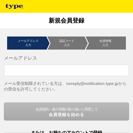
新規会員登録
メールアドレス
認証コード
会員情報
入力
入力
入力
メールアドレス
メール受信制限されている方は、noreply@notification.type.jpから
の受信を許可してください。
会員規約・個人情報の取り扱いに同意して
会員登録を始める
または、お持ちのアカウントで登録