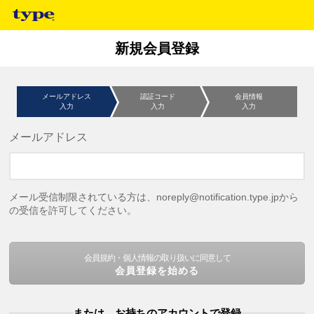
新規会員登録
メールアドレス
認証コード
会員情報
入力
入力
入力
メールアドレス
メール受信制限されている方は、noreply@notification.type.jpから
の受信を許可してください。
会員規約・個人情報の取り扱いに同意して
会員登録を始める
または、お持ちのアカウントで登録