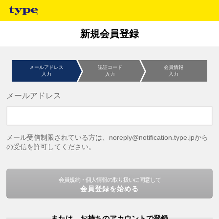
新規会員登録
メールアドレス
認証コード
会員情報
入力
入力
入力
メールアドレス
メール受信制限されている方は、noreply@notification.type.jpから
の受信を許可してください。
会員規約・個人情報の取り扱いに同意して
会員登録を始める
または、お持ちのアカウントで登録