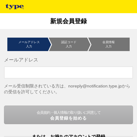
新規会員登録
メールアドレス
認証コード
会員情報
入力
入力
入力
メールアドレス
メール受信制限されている方は、noreply@notification.type.jpから
の受信を許可してください。
会員規約・個人情報の取り扱いに同意して
会員登録を始める
または、お持ちのアカウントで登録