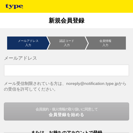
新規会員登録
メールアドレス
認証コード
会員情報
入力
入力
入力
メールアドレス
メール受信制限されている方は、noreply@notification.type.jpから
の受信を許可してください。
会員規約・個人情報の取り扱いに同意して
会員登録を始める
または、お持ちのアカウントで登録