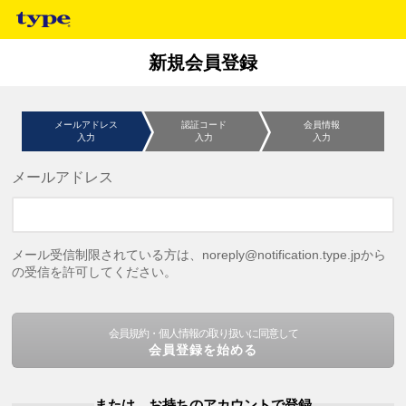
新規会員登録
メールアドレス
認証コード
会員情報
入力
入力
入力
メールアドレス
メール受信制限されている方は、noreply@notification.type.jpから
の受信を許可してください。
会員規約・個人情報の取り扱いに同意して
会員登録を始める
または、お持ちのアカウントで登録