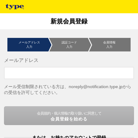
新規会員登録
メールアドレス
認証コード
会員情報
入力
入力
入力
メールアドレス
メール受信制限されている方は、noreply@notification.type.jpから
の受信を許可してください。
会員規約・個人情報の取り扱いに同意して
会員登録を始める
または、お持ちのアカウントで登録