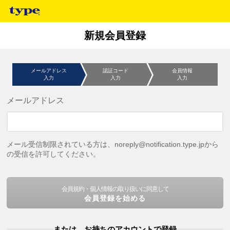
新規会員登録
メールアドレス
認証コード
会員情報
入力
入力
入力
メールアドレス
メール受信制限されている方は、noreply@notification.type.jpから
の受信を許可してください。
会員規約・個人情報の取り扱いに同意して
会員登録を始める
または、お持ちのアカウントで登録